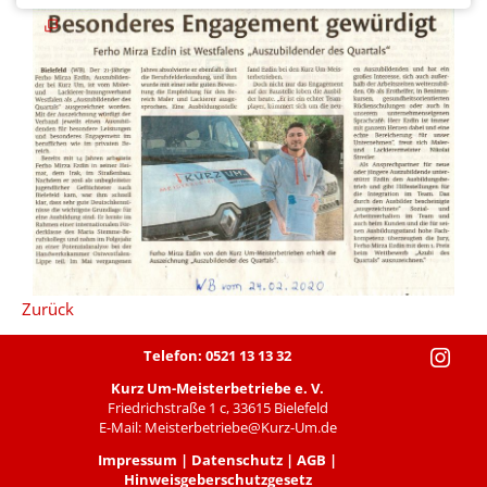
Stammkundschaft
Verein
und
Vorstand
Partnerschaften
Neuigkeiten
Stellen
Ausbildung
Zurück
Kontakt
Telefon: 0521 13 13 32
Ansprechpartnerinnen
Kurz Um-Meisterbetriebe e. V.
Friedrichstraße 1 c, 33615 Bielefeld
und
E-Mail:
Meisterbetriebe@Kurz-Um.de
Ansprechpartner
Impressum
|
Datenschutz
|
AGB
|
Hinweisgeberschutzgesetz