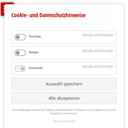
Navigation
Start
Cookie- und Datenschutzhinweise
überspringen
Malerbetrieb
Umzugsprofis
Details einblenden
YouTube
Seniorenumzug
Details einblenden
Bielefeld
Google
Kurz Um stellt vor:
Aus
Details einblenden
Essenziell
einer
Auszubildender des Quartals
Hand
Auswahl speichern
Über
24.02.2020
uns
Alle akzeptieren
Besonderes Engagemnt
Qualität
Diese Webseite verwendet Cookies, um bestimmte Funktionen zu ermöglichen und das
Angebot zu verbessern.
+
gewürdigt
Engagement
Datenschutzhinweis