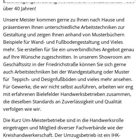
Beschäftigungsförderung mit fachlicher Professionalität – seit
Stammkundschaft
über 40 Jahren!
Verein
Unsere Meister kommen gerne zu Ihnen nach Hause und
und
präsentieren Ihnen unterschiedliche Arbeitstechniken zur
Vorstand
Gestaltung und zeigen Ihnen anhand von Musterbüchern
Beispiele für Wand- und Fußbodengestaltung und Vieles
Partnerschaften
mehr. Sie erstellen für Sie ein unverbindliches Angebot genau
auf Ihre Wünsche zugeschnitten. In unserem Showroom am
Neuigkeiten
Geschäftssitz in der Friedrichstraße können Sie sich gerne
auch Arbeitstechniken bei der Wandgestaltung oder Muster
Stellen
für Teppich- und Designfußböden und vieles mehr ansehen.
Ausbildung
Für Gewerke, die wir nicht selbst ausführen, arbeiten wir eng
mit erfahrenen Bielefelder Handwerksbetrieben zusammen,
Kontakt
die dieselben Standards an Zuverlässigkeit und Qualität
verfolgen wie wir.
Ansprechpartnerinnen
und
Die Kurz Um-Meisterbetriebe sind in die Handwerksrolle
Ansprechpartner
eingetragen und Mitglied diverser Fachverbände wie der
Kreishandwerkerschaft. Der Umzugsbetrieb ist ein IHK-