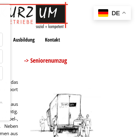
DE
en
Ausbildung
Kontakt
-> Seniorenumzug
chen das
ransport
n.
men aus
msichtig.
 Möbel-,
n. Neben
rmen aus