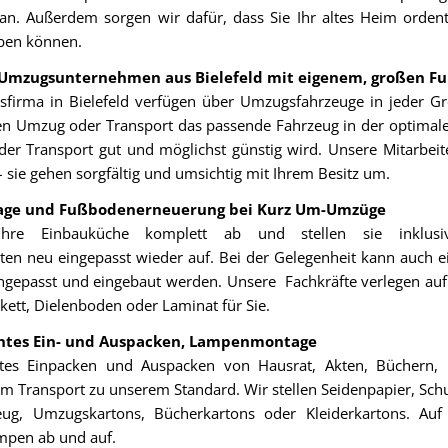
n. Außerdem sorgen wir dafür, dass Sie Ihr altes Heim ordent
ben können.
Umzugsunternehmen aus Bielefeld mit eigenem, großen F
sfirma in Bielefeld verfügen über Umzugsfahrzeuge in jeder Gr
ren Umzug oder Transport das passende Fahrzeug in der optimal
der Transport gut und möglichst günstig wird. Unsere Mitarbeit
 sie gehen sorgfältig und umsichtig mit Ihrem Besitz um.
ge und Fußbodenerneuerung bei Kurz Um-Umzüge
hre Einbauküche komplett ab und stellen sie inklusiv
ten neu eingepasst wieder auf. Bei der Gelegenheit kann auch 
angepasst und eingebaut werden. Unsere Fachkräfte verlegen au
kett, Dielenboden oder Laminat für Sie.
tes Ein- und Auspacken, Lampenmontage
es Einpacken und Auspacken von Hausrat, Akten, Büchern, 
em Transport zu unserem Standard. Wir stellen Seidenpapier, Sch
eug, Umzugskartons, Bücherkartons oder Kleiderkartons. Au
mpen ab und auf.