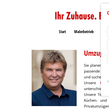
C
Start
Malerbetrieb
Umzu
Umzugsp
Sie planen ei
passende Umzu
und suchen ein
D
Unsere
Kur
unterschiedlich
Unsere Teams 
Küchen- und U
Privatumzügen