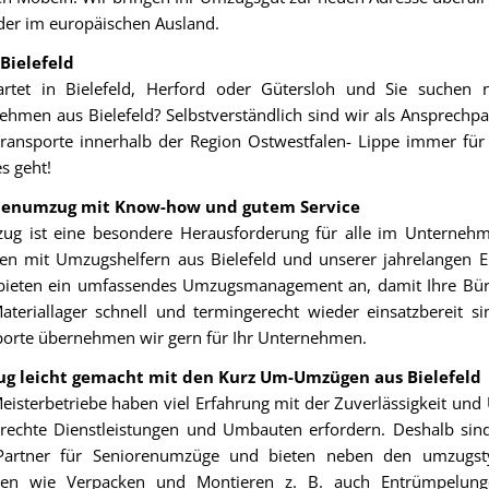
der im europäischen Ausland.
Bielefeld
rtet in Bielefeld, Herford oder Gütersloh und Sie suchen 
men aus Bielefeld? Selbstverständlich sind wir als Ansprechpa
ansporte innerhalb der Region Ostwestfalen- Lippe immer für 
es geht!
menumzug mit Know-how und gutem Service
ug ist eine besondere Herausforderung für alle im Unternehm
nen mit Umzugshelfern aus Bielefeld und unserer jahrelangen E
r bieten ein umfassendes Umzugsmanagement an, damit Ihre Bü
teriallager schnell und termingerecht wieder einsatzbereit si
porte übernehmen wir gern für Ihr Unternehmen.
g leicht gemacht mit den Kurz Um-Umzügen aus Bielefeld
isterbetriebe haben viel Erfahrung mit der Zuverlässigkeit und
erechte Dienstleistungen und Umbauten erfordern. Deshalb sind
Partner für Seniorenumzüge und bieten neben den umzugst
ungen wie Verpacken und Montieren z. B. auch Entrümpelun