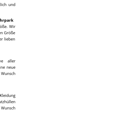
lich und
uhrpark
öße. Wir
en Größe
er lieben
e aller
eine neue
f Wunsch
Kleidung
utzhüllen
f Wunsch