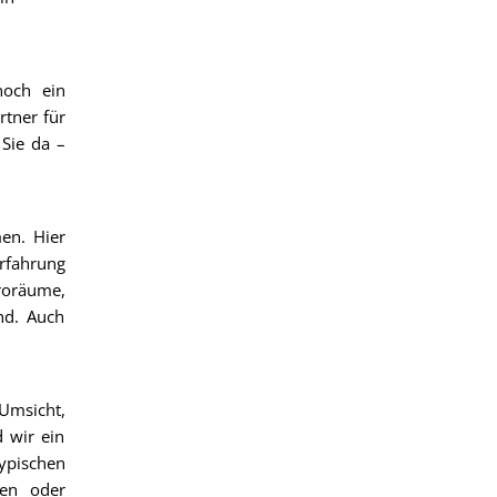
noch ein
rtner für
Sie da –
en. Hier
rfahrung
roräume,
nd. Auch
 Umsicht,
 wir ein
ypischen
gen oder