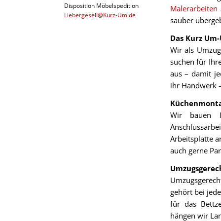
Disposition Möbelspedition
Malerarbeiten
a
Liebergesell@Kurz-Um.de
sauber überge
Das Kurz Um-
Wir als Umzug
suchen für Ih
aus – damit je
ihr Handwerk –
Küchenmonta
Wir bauen I
Anschlussarbei
Arbeitsplatte 
auch gerne Par
Umzugsgerech
Umzugsgerecht
gehört bei jed
für das Bettz
hängen wir La