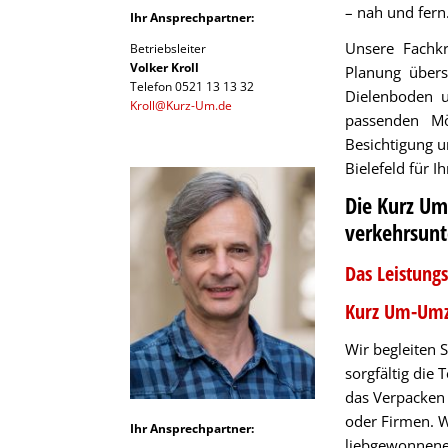
– nah und fern
Ihr Ansprechpartner:
Unsere Fachk
Betriebsleiter
Volker Kroll
Planung übers
Telefon 0521 13 13 32
Dielenboden u
Kroll@Kurz-Um.de
passenden Mö
Besichtigung 
Bielefeld für 
Die Kurz Um
verkehrsun
Das Leistun
Kurz Um-Umzü
Wir begleiten 
sorgfältig di
das Verpacken 
oder Firmen. 
Ihr Ansprechpartner:
liebgewonnenen