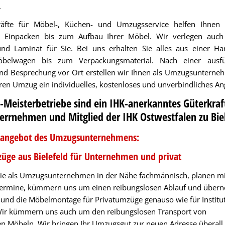
.
räfte für Möbel-, Küchen- und Umzugsservice helfen Ihnen
 Einpacken bis zum Aufbau Ihrer Möbel. Wir verlegen auch 
nd Laminat für Sie. Bei uns erhalten Sie alles aus einer H
belwagen bis zum Verpackungsmaterial. Nach einer ausfü
und Besprechung vor Ort erstellen wir Ihnen als Umzugsunterne
Ihren Umzug ein individuelles, kostenloses und unverbindliches An
-Meisterbetriebe sind ein IHK-anerkanntes Güterkraf
terrnehmen und
Mitglied der IHK Ostwestfalen zu Bie
gsangebot des Umzugsunternehmens:
ge aus Bielefeld für Unternehmen und privat
Sie als Umzugsunternehmen in der Nähe fachmännisch, planen mi
e Termine, kümmern uns um einen reibungslosen Ablauf und übe
und die Möbelmontage für Privatumzüge genauso wie für Institu
Wir kümmern uns auch um den reibungslosen Transport von
 Möbeln. Wir bringen Ihr Umzugsgut zur neuen Adresse überall 