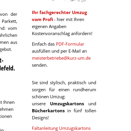
Ihr fachgerechter Umzug
 von der
vom Profi
-
hier
mit Ihren
Parkett,
eigenen Angaben
and: vom
Kostenvoranschlag anfordern!
hrlichen
hmen aus
Einfach das
PDF-Formular
gebot.
ausfüllen und per E-Mail an
meisterbetriebe@kurz-um.de
t-
senden.
lefeld
.
Sie sind stylisch, praktisch und
sorgen für einen rundherum
schönen Umzug:
t Ihnen
unsere
Umzugskartons
und
rnehmen
Bücherkartons
in fünf tollen
tionen
Designs!
Faltanleitung Umzugskartons
in