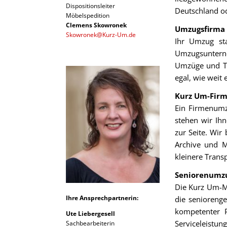
Dispositionsleiter
Deutschland o
Möbelspedition
Clemens Skowronek
Umzugsfirma 
Skowronek@Kurz-Um.de
Ihr Umzug sta
Umzugsunterneh
Umzüge und Tr
egal, wie weit 
Kurz Um-Fir
Ein Firmenumz
stehen wir Ih
zur Seite. Wi
Archive und Ma
kleinere Trans
Seniorenumzu
Die Kurz Um-Me
Ihre Ansprechpartnerin:
die senioreng
kompetenter 
Ute Liebergesell
Serviceleist
Sachbearbeiterin